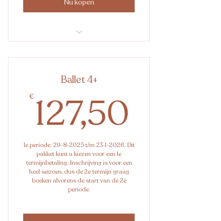
Nu kopen
Ballet 4+
Ballet 4+
127,5
127,50
€
1e periode: 29-8-2025 t/m 23-1-2026. Dit
pakket kunt u kiezen voor een 1e
termijnbetaling. Inschrijving is voor een
heel seizoen, dus de 2e termijn graag
boeken alvorens de start van de 2e
periode.