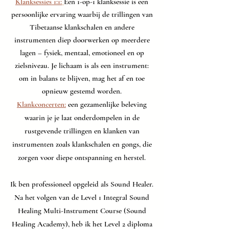
Klanksessies 1:1:
Een 1-op-1 klanksessie is een
persoonlijke ervaring waarbij de trillingen van
Tibetaanse klankschalen en andere
instrumenten diep doorwerken op meerdere
lagen – fysiek, mentaal, emotioneel en op
zielsniveau. Je lichaam is als een instrument:
om in balans te blijven, mag het af en toe
opnieuw gestemd worden.
Klankconcerten:
een gezamenlijke beleving
waarin je je laat onderdompelen in de
rustgevende trillingen en klanken van
instrumenten zoals klankschalen en gongs, die
zorgen voor diepe ontspanning en herstel.
Ik ben professioneel opgeleid als Sound Healer.
Na het volgen van de Level 1 Integral Sound
Healing Multi-Instrument Course (Sound
Healing Academy), heb ik het Level 2 diploma