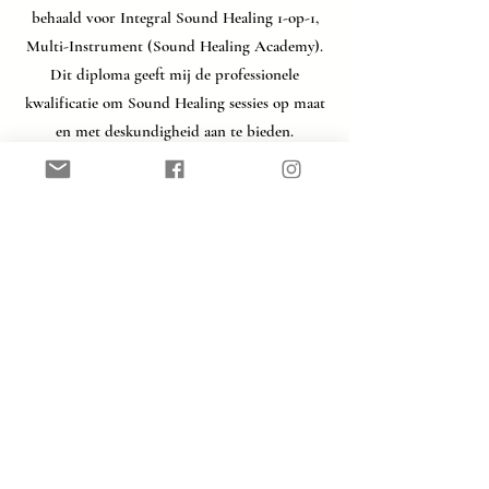
behaald voor Integral Sound Healing 1-op-1,
Multi-Instrument (Sound Healing Academy).
Dit diploma geeft mij de professionele
kwalificatie om Sound Healing sessies op maat
en met deskundigheid aan te bieden.
Klanksessies 1:1
Klankconcerten
Contact & Boekingen
sofiekonings.nl@outlook.com
Voorwaarden & Privacy
Algemene Voorwaarden | General Terms and
Conditions