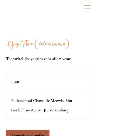
Yoga Flow (volwassenen)
Toegankelijke yogales voor alle niveaus.
1 uur
1
u
u
Balletschool Chantalle Meewis, Sint
Gerlach 30-A, 6301 JC Valkenburg
Aanmelden proefles