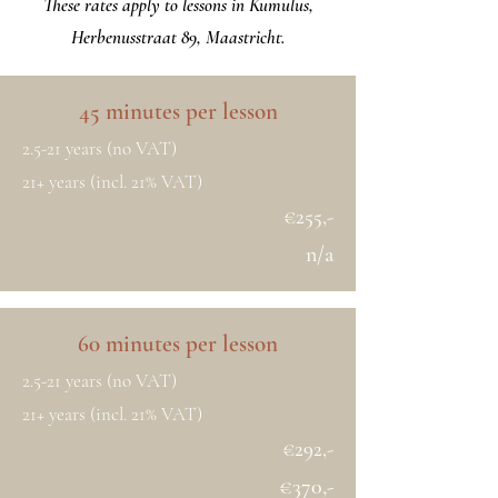
These rates apply to lessons in Kumulus,
Herbenusstraat 89, Maastricht.
45 minutes per lesson
2.5-21 years (no VAT)
21+ years (incl. 21% VAT)
€255,-
n/a
60 minutes per lesson
2.5-21 years (no VAT)
21+ years (incl. 21% VAT)
€292,-
€370,-