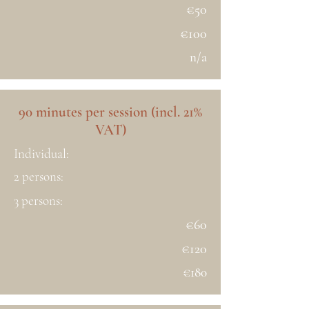
€50
€100
n/a
90 minutes per session (incl. 21%
VAT)
Individual:
2 persons:
3 persons:
€60
€120
€180