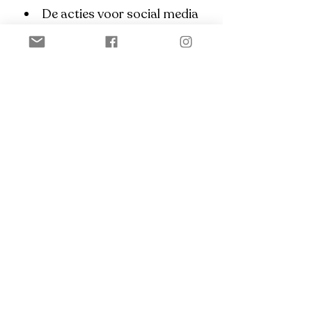
De acties voor social media
delen en reviews zijn éénmalig per
klant te gebruiken.
De refer-a-friend actie kan
vaker gebruikt worden; voor iedere
nieuwe klant die via jou komt en
een sessie boekt, ontvang je
opnieuw 10% korting op je
volgende sessie.
Vraag sessie(s) aan